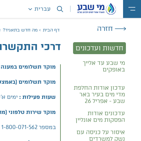
עברית
חזרה
מה חדש בתאגיד?
דף הבית
דרכי התקשרות
חדשות ועדכונים
מי שבע עד אלייך
מוקד תשלומים במענה 
באופקים
מוקד תשלומים (באמצעות
עדכון אודות החלפת
מדי מים בעיר באר
ימים א'-ה' בין השעו
שעות פעילות :
שבע - אפריל 26
מוקד שירות טלפוני (מוק
עדכונים אודות
הפסקות מים אונליין
במספר 1-800-071-562 או בחיוג מקוצר 6512*
איסור על כניסה עם
נשק למשרדים