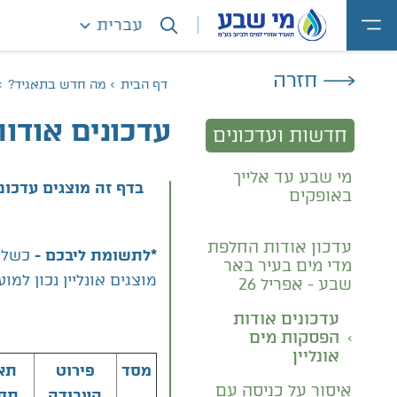
עברית
חזרה
מה חדש בתאגיד?
דף הבית
עדכונים אודות
חדשות ועדכונים
מי שבע עד אלייך
בדף זה מוצגים עדכונ
באופקים
עדכון אודות החלפת
כשלא 
*לתשומת ליבכם -
מדי מים בעיר באר
מוצגים אונליין נכון למ
שבע - אפריל 26
עדכונים אודות
הפסקות מים
אונליין
תא
פירוט
מסד
איסור על כניסה עם
תח
העבודה