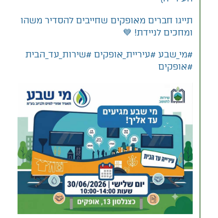
​תייגו חברים מאופקים שחייבים להסדיר משהו
ומחכים לניידת! 💙
​#מי_שבע #עיריית_אופקים #שירות_עד_הבית
#אופקים