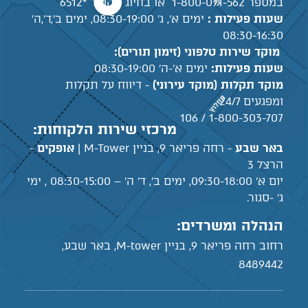
במספר 1-800-071-562 או בחיוג מקוצר *6512
שעות פעילות :
ימים א', ג' 08:30-19:00, ימים ב',ד',ה'
08:30-16:30
מוקד שירות טלפוני (זימון תורים):
שעות פעילות:
ימים א'-ה' 08:30-19:00
מוקד תקלות (מוקד עירוני)
- דיווח על תקלות
ומפגעים 24/7
1-800-303-707 / 106
מרכזי שירות הלקוחות:
באר שבע
- רחה פריאר 9, בניין M-Tower |
אופקים
-
הרצל 3
יום א' 09:30-18:00, ימים ב', ד' ה' – 08:30-15:00 , ימי
ג' -סגור.
הנהלה ומשרדים:
רחוב רחה פריאר 9, בניין M-tower, באר שבע,
8489442