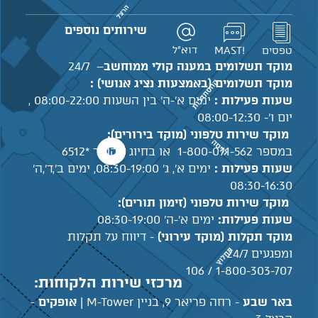
שירותים נוספים
דוא"ל
טפסים
!MAST
מוקד תשלומים במענה קולי ממוחשב
– 24/7
מוקד תשלומים (באמצעות נציג אנושי) :
שעות פעילות :
ימים א'-ה' בין השעות 08:00-22:00 ,
יום ו'- 08:00-12:30
מוקד שירות טלפוני (מוקד בירורים):
במספר 1-800-071-562 או בחיוג מקוצר *6512
שעות פעילות :
ימים א', ג' 08:30-19:00, ימים ב',ד',ה'
08:30-16:30
מוקד שירות טלפוני (זימון תורים):
שעות פעילות:
ימים א'-ה' 08:30-19:00
מוקד תקלות (מוקד עירוני)
- דיווח על תקלות
ומפגעים 24/7
1-800-303-707 / 106
מרכזי שירות הלקוחות:
באר שבע
- רחה פריאר 9, בניין M-Tower |
אופקים
-